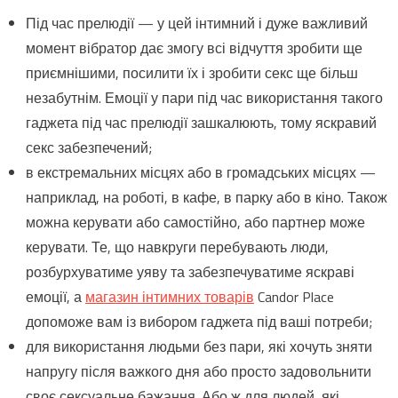
Під час прелюдії — у цей інтимний і дуже важливий
момент вібратор дає змогу всі відчуття зробити ще
приємнішими, посилити їх і зробити секс ще більш
незабутнім. Емоції у пари під час використання такого
гаджета під час прелюдії зашкалюють, тому яскравий
секс забезпечений;
в екстремальних місцях або в громадських місцях —
наприклад, на роботі, в кафе, в парку або в кіно. Також
можна керувати або самостійно, або партнер може
керувати. Те, що навкруги перебувають люди,
розбурхуватиме уяву та забезпечуватиме яскраві
емоції, а
магазин інтимних товарів
Candor Place
допоможе вам із вибором гаджета під ваші потреби;
для використання людьми без пари, які хочуть зняти
напругу після важкого дня або просто задовольнити
своє сексуальне бажання. Або ж для людей, які