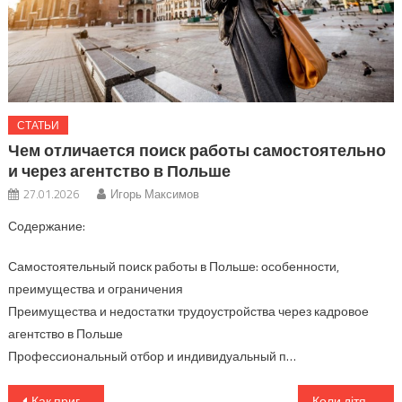
СТАТЬИ
Чем отличается поиск работы самостоятельно
и через агентство в Польше
27.01.2026
Игорь Максимов
Содержание:
Самостоятельный поиск работы в Польше: особенности,
преимущества и ограничения
Преимущества и недостатки трудоустройства через кадровое
агентство в Польше
Профессиональный отбор и индивидуальный п…
Навигация
Как приготовить вкусный кальян?
Коли дітям краще починати вивчати програмування